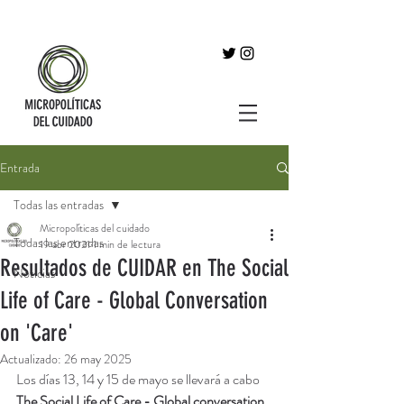
Entrada
Todas las entradas
Micropolíticas del cuidado
Todas las entradas
19 abr 2021
1 min de lectura
Resultados de CUIDAR en The Social
Noticias
Life of Care - Global Conversation
on 'Care'
Actualizado:
26 may 2025
Los días 13, 14 y 15 de mayo se llevará a cabo 
The Social Life of Care - Global conversation 