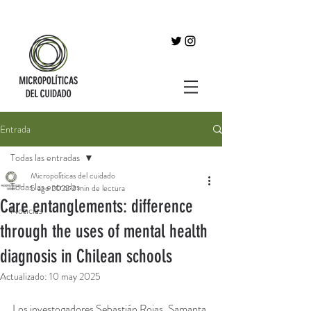
Entrada
Todas las entradas
Micropolíticas del cuidado
Todas las entradas
5 ago 2022
2 min de lectura
Care entanglements: difference
Noticias
through the uses of mental health
diagnosis in Chilean schools
Actualizado:
10 may 2025
Los investogadores Sebastián Rojas, Samanta 