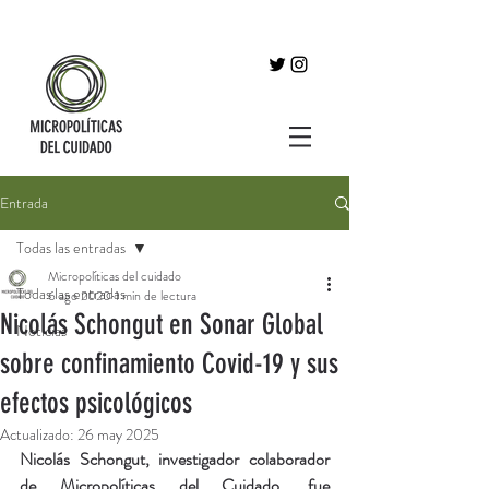
Entrada
Todas las entradas
Micropolíticas del cuidado
Todas las entradas
6 ago 2020
1 min de lectura
Nicolás Schongut en Sonar Global
Noticias
sobre confinamiento Covid-19 y sus
efectos psicológicos
Actualizado:
26 may 2025
Nicolás Schongut, investigador colaborador 
de Micropolíticas del Cuidado, fue 