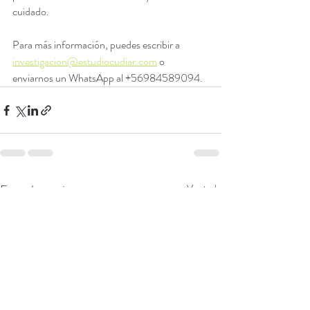
cuidado.
Para más información, puedes escribir a 
investigacion@estudiocudiar.com
 o 
enviarnos un WhatsApp al +56984589094. 
Entradas recientes
Ver todo